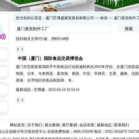
您当前的位置是：
厦门艺博盛展览策划有限公司
>> 标签 >> 厦门展览制作
找到相关文章约1篇，用时0.08秒
1
1
中国（厦门）国际食品交易博览会
厦门市贸易发展局联手中国食品行业权威机构自2003年开始，在厦门连续
韩国、日本、马来西亚、新加坡、泰国、印尼、菲律宾、文莱、越南、法国
香港、台湾地区的食品制造商、专..
最新动态
-
艺博盛
-
2010-04-24 10:54:16
1
1
网站首页
|
关于我们
|
展台案例
|
展厅案例
|
会议布置
|
最新动态
|
联系我们
园10号万致创意中心 全国免费热线：4006-059298 电话：0592-5936879 5167188 传