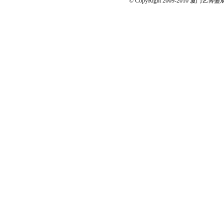
© CopyRight 2009-2010
厦门艺博盛