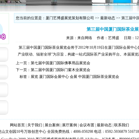
您当前的位置是：
厦门艺博盛展览策划有限公司
>>
最新动态
>> 第三届
第三届中国厦门国际茶业展
来源：来自网络
作者：艺博盛
日期：12-
第三届中国
厦门国际茶业展览会
将于2012年10月19日在厦门国际会展
产业联动、辐射全球”为宗旨，构建一站式国际茶产业采购平台。本届展览面积2
上一页：
第七届中国厦门国际佛事用品展览会
下一页：
第二届中国厦门国际门窗木业展览会
标签：
展览
厦门国际会展中心
会展
中国厦门国际茶业展览会
网站首页
|
关于我们
|
展台案例
|
展厅案例
|
会议布置
|
最新动态
|
联系我们
园10号万致创意中心 全国免费热线：4006-059298 电话：0592-5936879 5167188 传